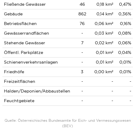
Fließende Gewässer
46
0,18 km²
0,47%
Gebäude
862
0,14 km²
0,36%
Betriebsflächen
76
0,06 km²
0,16%
Gewässerrandflächen
-
0,03 km²
0,08%
Stehende Gewässer
7
0,02 km²
0,06%
Öffentl. Parkplätze
-
0,01 km²
0,04%
Schienenverkehrsanlagen
-
0,01 km²
0,01%
Friedhöfe
3
0,00 km²
0,01%
Freizeitflächen
-
-
-
Halden/Deponien/Abbaustellen
-
-
-
Feuchtgebiete
-
-
-
Quelle: Österreichisches Bundesamte für Eich- und Vermessungswesen
(BEV)