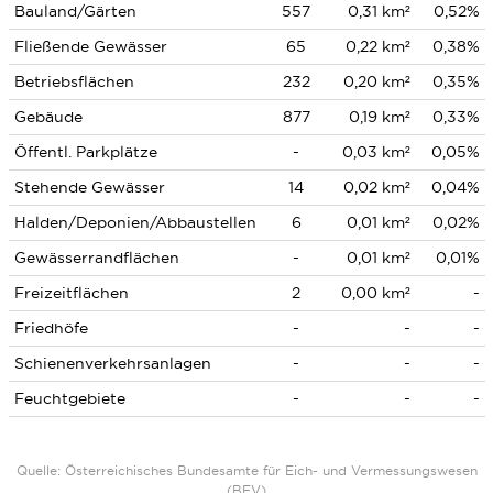
Bauland/Gärten
557
0,31 km²
0,52%
Fließende Gewässer
65
0,22 km²
0,38%
Betriebsflächen
232
0,20 km²
0,35%
Gebäude
877
0,19 km²
0,33%
Öffentl. Parkplätze
-
0,03 km²
0,05%
Stehende Gewässer
14
0,02 km²
0,04%
Halden/Deponien/Abbaustellen
6
0,01 km²
0,02%
Gewässerrandflächen
-
0,01 km²
0,01%
Freizeitflächen
2
0,00 km²
-
Friedhöfe
-
-
-
Schienenverkehrsanlagen
-
-
-
Feuchtgebiete
-
-
-
Quelle: Österreichisches Bundesamte für Eich- und Vermessungswesen
(BEV)