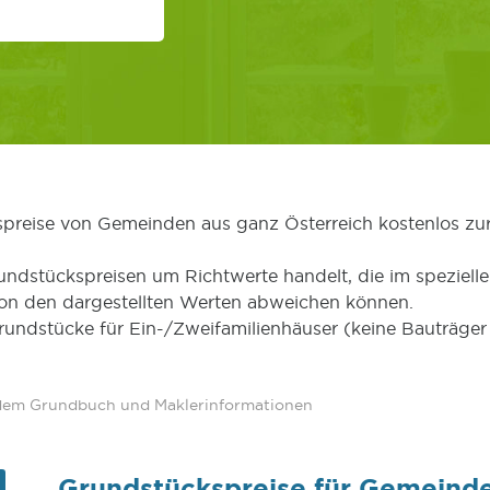
kspreise von Gemeinden aus ganz Österreich kostenlos zu
undstückspreisen um Richtwerte handelt, die im speziellen
von den dargestellten Werten abweichen können.
Grundstücke für Ein-/Zweifamilienhäuser (keine Bauträg
 dem Grundbuch und Maklerinformationen
Grundstückspreise für Gemeinde