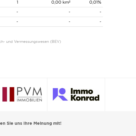
1
0,00 km²
0,01%
-
-
-
-
-
-
Eich- und Vermessungswesen (BEV)
len Sie uns Ihre Meinung mit!