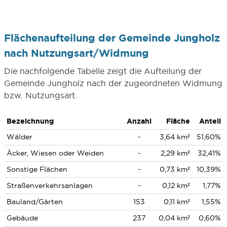
Flächenaufteilung der Gemeinde Jungholz
nach Nutzungsart/Widmung
Die nachfolgende Tabelle zeigt die Aufteilung der
Gemeinde Jungholz nach der zugeordneten Widmung
bzw. Nutzungsart.
Bezeichnung
Anzahl
Fläche
Anteil
Wälder
-
3,64 km²
51,60%
Äcker, Wiesen oder Weiden
-
2,29 km²
32,41%
Sonstige Flächen
-
0,73 km²
10,39%
Straßenverkehrsanlagen
-
0,12 km²
1,77%
Bauland/Gärten
153
0,11 km²
1,55%
Gebäude
237
0,04 km²
0,60%