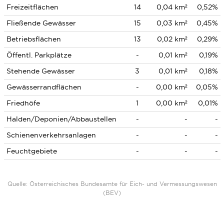
Freizeitflächen
14
0,04 km²
0,52%
Fließende Gewässer
15
0,03 km²
0,45%
Betriebsflächen
13
0,02 km²
0,29%
Öffentl. Parkplätze
-
0,01 km²
0,19%
Stehende Gewässer
3
0,01 km²
0,18%
Gewässerrandflächen
-
0,00 km²
0,05%
Friedhöfe
1
0,00 km²
0,01%
Halden/Deponien/Abbaustellen
-
-
-
Schienenverkehrsanlagen
-
-
-
Feuchtgebiete
-
-
-
Quelle: Österreichisches Bundesamte für Eich- und Vermessungswesen
(BEV)