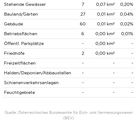
Stehende Gewässer
7
0,07 km²
0,20%
Bauland/Gärten
27
0,01 km²
0,04%
Gebäude
60
0,01 km²
0,02%
Betriebsflächen
6
0,00 km²
0,01%
Öffentl. Parkplätze
-
0,00 km²
-
Friedhöfe
2
0,00 km²
-
Freizeitflächen
-
-
-
Halden/Deponien/Abbaustellen
-
-
-
Schienenverkehrsanlagen
-
-
-
Feuchtgebiete
-
-
-
Quelle: Österreichisches Bundesamte für Eich- und Vermessungswesen
(BEV)