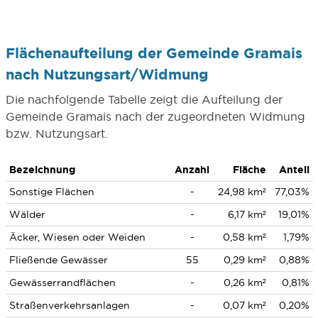
Flächenaufteilung der Gemeinde Gramais
nach Nutzungsart/Widmung
Die nachfolgende Tabelle zeigt die Aufteilung der
Gemeinde Gramais nach der zugeordneten Widmung
bzw. Nutzungsart.
Bezeichnung
Anzahl
Fläche
Anteil
Sonstige Flächen
-
24,98 km²
77,03%
Wälder
-
6,17 km²
19,01%
Äcker, Wiesen oder Weiden
-
0,58 km²
1,79%
Fließende Gewässer
55
0,29 km²
0,88%
Gewässerrandflächen
-
0,26 km²
0,81%
Straßenverkehrsanlagen
-
0,07 km²
0,20%