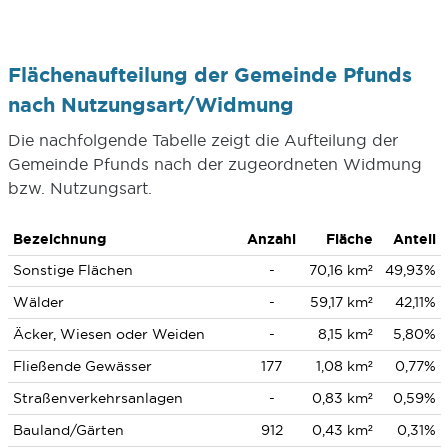
Flächenaufteilung der Gemeinde Pfunds
nach Nutzungsart/Widmung
Die nachfolgende Tabelle zeigt die Aufteilung der
Gemeinde Pfunds nach der zugeordneten Widmung
bzw. Nutzungsart.
Bezeichnung
Anzahl
Fläche
Anteil
Sonstige Flächen
-
70,16 km²
49,93%
Wälder
-
59,17 km²
42,11%
Äcker, Wiesen oder Weiden
-
8,15 km²
5,80%
Fließende Gewässer
177
1,08 km²
0,77%
Straßenverkehrsanlagen
-
0,83 km²
0,59%
Bauland/Gärten
912
0,43 km²
0,31%