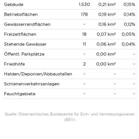
Gebäude
1.530
0,21 km²
0,15%
Betriebsflächen
178
0,19 km²
0,14%
Gewässerrandflächen
-
0,16 km²
0,12%
Freizeitflächen
18
0,07 km²
0,05%
Stehende Gewässer
11
0,06 km²
0,04%
Öffentl. Parkplätze
-
0,00 km²
-
Friedhöfe
2
0,00 km²
-
Halden/Deponien/Abbaustellen
-
-
-
Schienenverkehrsanlagen
-
-
-
Feuchtgebiete
-
-
-
Quelle: Österreichisches Bundesamte für Eich- und Vermessungswesen
(BEV)