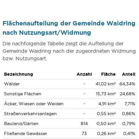
Flächenaufteilung der Gemeinde Waidring
nach Nutzungsart/Widmung
Die nachfolgende Tabelle zeigt die Aufteilung der
Gemeinde Waidring nach der zugeordneten Widmung
bzw. Nutzungsart.
Bezeichnung
Anzahl
Fläche
Anteil
Wälder
-
41,02 km²
64,34%
Sonstige Flächen
-
15,73 km²
24,68%
Äcker, Wiesen oder Weiden
-
4,91 km²
7,71%
Straßenverkehrsanlagen
-
0,55 km²
0,86%
Bauland/Gärten
814
0,50 km²
0,79%
Fließende Gewässer
73
0,26 km²
0,41%