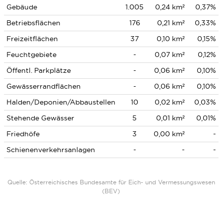
Gebäude
1.005
0,24 km²
0,37%
Betriebsflächen
176
0,21 km²
0,33%
Freizeitflächen
37
0,10 km²
0,15%
Feuchtgebiete
-
0,07 km²
0,12%
Öffentl. Parkplätze
-
0,06 km²
0,10%
Gewässerrandflächen
-
0,06 km²
0,10%
Halden/Deponien/Abbaustellen
10
0,02 km²
0,03%
Stehende Gewässer
5
0,01 km²
0,01%
Friedhöfe
3
0,00 km²
-
Schienenverkehrsanlagen
-
-
-
Quelle: Österreichisches Bundesamte für Eich- und Vermessungswesen
(BEV)