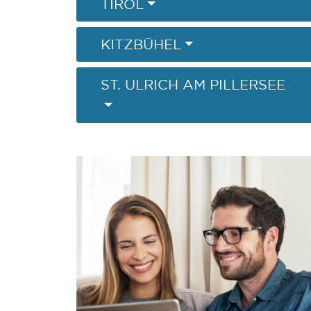
TIROL
KITZBÜHEL
ST. ULRICH AM PILLERSEE