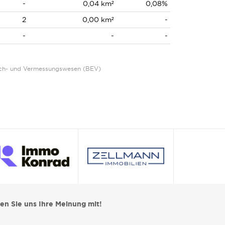
-
0,04 km²
0,08%
2
0,00 km²
-
-
-
-
Eich- und Vermessungswesen (BEV)
len Sie uns Ihre Meinung mit!