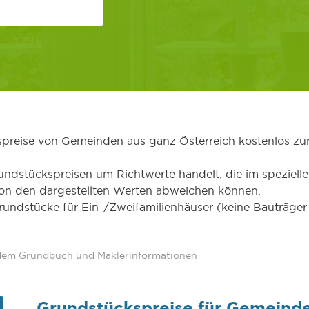
kspreise von Gemeinden aus ganz Österreich kostenlos zu
undstückspreisen um Richtwerte handelt, die im speziellen
von den dargestellten Werten abweichen können.
Grundstücke für Ein-/Zweifamilienhäuser (keine Bauträg
 dem Grundbuch und Maklerinformationen
Grundstückspreise für Gemeinde 