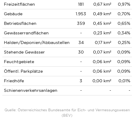
Freizeitflächen
181
0,67 km²
0,97%
Gebäude
1.953
0,49 km²
0,70%
Betriebsflächen
359
0,45 km²
0,65%
Gewässerrandflächen
-
0,23 km²
0,34%
Halden/Deponien/Abbaustellen
34
0,17 km²
0,25%
Stehende Gewässer
30
0,07 km²
0,09%
Feuchtgebiete
-
0,06 km²
0,09%
Öffentl. Parkplätze
-
0,06 km²
0,09%
Friedhöfe
3
0,00 km²
0,01%
Schienenverkehrsanlagen
-
-
-
Quelle: Österreichisches Bundesamte für Eich- und Vermessungswesen
(BEV)