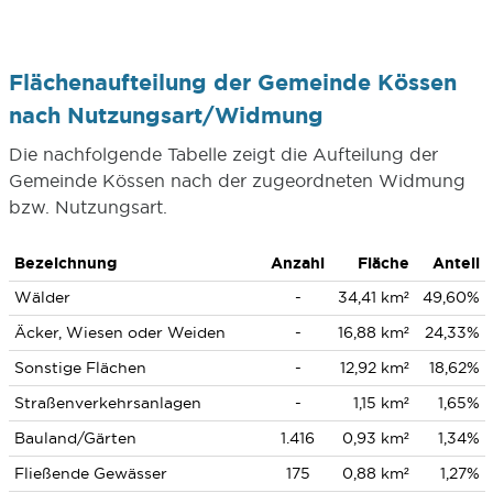
Flächenaufteilung der Gemeinde Kössen
nach Nutzungsart/Widmung
Die nachfolgende Tabelle zeigt die Aufteilung der
Gemeinde Kössen nach der zugeordneten Widmung
bzw. Nutzungsart.
Bezeichnung
Anzahl
Fläche
Anteil
Wälder
-
34,41 km²
49,60%
Äcker, Wiesen oder Weiden
-
16,88 km²
24,33%
Sonstige Flächen
-
12,92 km²
18,62%
Straßenverkehrsanlagen
-
1,15 km²
1,65%
Bauland/Gärten
1.416
0,93 km²
1,34%
Fließende Gewässer
175
0,88 km²
1,27%