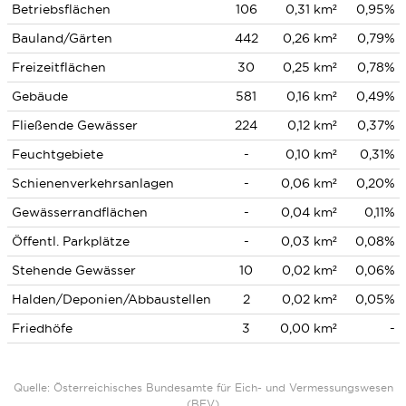
Betriebsflächen
106
0,31 km²
0,95%
Bauland/Gärten
442
0,26 km²
0,79%
Freizeitflächen
30
0,25 km²
0,78%
Gebäude
581
0,16 km²
0,49%
Fließende Gewässer
224
0,12 km²
0,37%
Feuchtgebiete
-
0,10 km²
0,31%
Schienenverkehrsanlagen
-
0,06 km²
0,20%
Gewässerrandflächen
-
0,04 km²
0,11%
Öffentl. Parkplätze
-
0,03 km²
0,08%
Stehende Gewässer
10
0,02 km²
0,06%
Halden/Deponien/Abbaustellen
2
0,02 km²
0,05%
Friedhöfe
3
0,00 km²
-
Quelle: Österreichisches Bundesamte für Eich- und Vermessungswesen
(BEV)