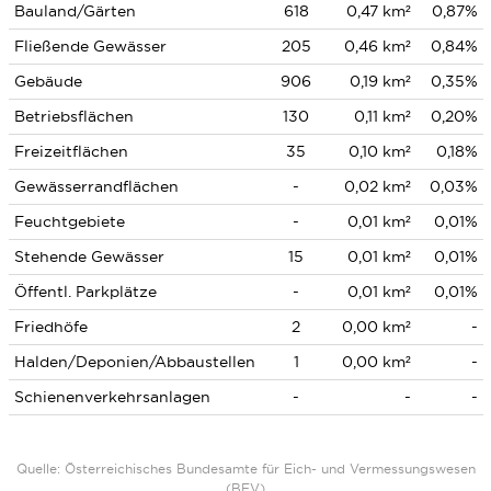
Bauland/Gärten
618
0,47 km²
0,87%
Fließende Gewässer
205
0,46 km²
0,84%
Gebäude
906
0,19 km²
0,35%
Betriebsflächen
130
0,11 km²
0,20%
Freizeitflächen
35
0,10 km²
0,18%
Gewässerrandflächen
-
0,02 km²
0,03%
Feuchtgebiete
-
0,01 km²
0,01%
Stehende Gewässer
15
0,01 km²
0,01%
Öffentl. Parkplätze
-
0,01 km²
0,01%
Friedhöfe
2
0,00 km²
-
Halden/Deponien/Abbaustellen
1
0,00 km²
-
Schienenverkehrsanlagen
-
-
-
Quelle: Österreichisches Bundesamte für Eich- und Vermessungswesen
(BEV)