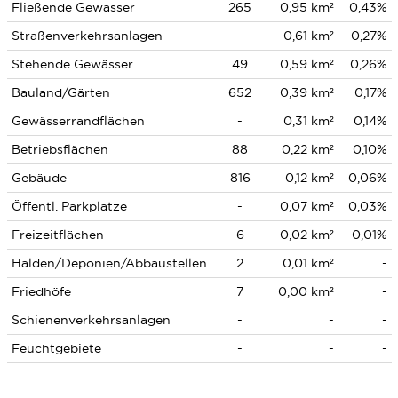
Fließende Gewässer
265
0,95 km²
0,43%
Straßenverkehrsanlagen
-
0,61 km²
0,27%
Stehende Gewässer
49
0,59 km²
0,26%
Bauland/Gärten
652
0,39 km²
0,17%
Gewässerrandflächen
-
0,31 km²
0,14%
Betriebsflächen
88
0,22 km²
0,10%
Gebäude
816
0,12 km²
0,06%
Öffentl. Parkplätze
-
0,07 km²
0,03%
Freizeitflächen
6
0,02 km²
0,01%
Halden/Deponien/Abbaustellen
2
0,01 km²
-
Friedhöfe
7
0,00 km²
-
Schienenverkehrsanlagen
-
-
-
Feuchtgebiete
-
-
-