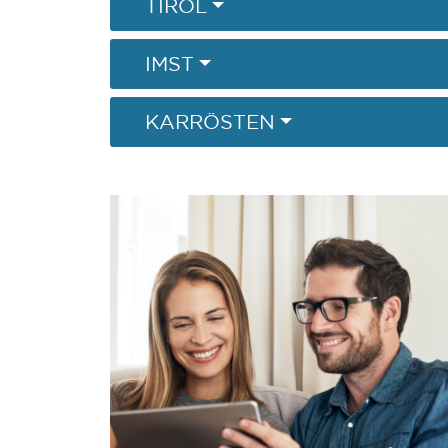
TIROL
IMST
KARRÖSTEN