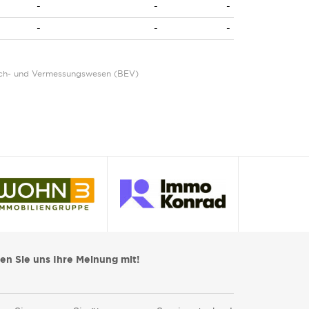
-
-
-
-
-
-
Eich- und Vermessungswesen (BEV)
len Sie uns Ihre Meinung mit!