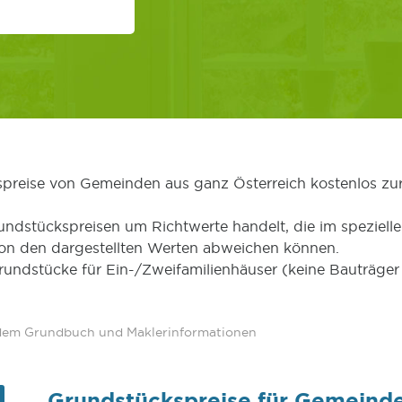
kspreise von Gemeinden aus ganz Österreich kostenlos zu
undstückspreisen um Richtwerte handelt, die im speziellen
von den dargestellten Werten abweichen können.
Grundstücke für Ein-/Zweifamilienhäuser (keine Bauträg
 dem Grundbuch und Maklerinformationen
Grundstückspreise für Gemeinde