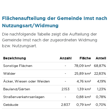
Flächenaufteilung der Gemeinde Imst nach
Nutzungsart/Widmung
Die nachfolgende Tabelle zeigt die Aufteilung der
Gemeinde Imst nach der zugeordneten Widmung
bzw. Nutzungsart.
Bezeichnung
Anzahl
Fläche
Anteil
Sonstige Flächen
-
78,09 km²
68,87%
Wälder
-
25,89 km²
22,83%
Äcker, Wiesen oder Weiden
-
4,76 km²
4,19%
Bauland/Gärten
2.153
1,39 km²
1,23%
Straßenverkehrsanlagen
-
0,88 km²
0,78%
Gebäude
2.837
0,79 km²
0,70%