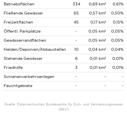
Betriebsflächen
334
0,69 km²
0,61%
Fließende Gewässer
65
0,57 km²
0,50%
Freizeitflächen
45
0,17 km²
0,15%
Öffentl. Parkplätze
-
0,05 km²
0,05%
Gewässerrandflächen
-
0,05 km²
0,05%
Halden/Deponien/Abbaustellen
10
0,04 km²
0,04%
Stehende Gewässer
6
0,01 km²
0,01%
Friedhöfe
3
0,01 km²
0,01%
Schienenverkehrsanlagen
-
-
-
Feuchtgebiete
-
-
-
Quelle: Österreichisches Bundesamte für Eich- und Vermessungswesen
(BEV)