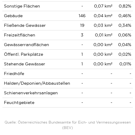
Sonstige Flächen
-
0,07 km²
0,82%
Gebäude
146
0,04 km²
0,46%
Fließende Gewässer
19
0,03 km²
0,34%
Freizeitflächen
3
0,01 km²
0,06%
Gewässerrandflächen
-
0,00 km²
0,04%
Öffentl. Parkplätze
1
0,00 km²
0,02%
Stehende Gewässer
1
0,00 km²
0,01%
Friedhöfe
-
-
-
Halden/Deponien/Abbaustellen
-
-
-
Schienenverkehrsanlagen
-
-
-
Feuchtgebiete
-
-
-
Quelle: Österreichisches Bundesamte für Eich- und Vermessungswesen
(BEV)