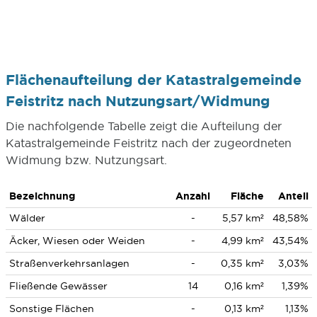
Flächenaufteilung der Katastralgemeinde
Feistritz nach Nutzungsart/Widmung
Die nachfolgende Tabelle zeigt die Aufteilung der
Katastralgemeinde Feistritz nach der zugeordneten
Widmung bzw. Nutzungsart.
Bezeichnung
Anzahl
Fläche
Anteil
Wälder
-
5,57 km²
48,58%
Äcker, Wiesen oder Weiden
-
4,99 km²
43,54%
Straßenverkehrsanlagen
-
0,35 km²
3,03%
Fließende Gewässer
14
0,16 km²
1,39%
Sonstige Flächen
-
0,13 km²
1,13%