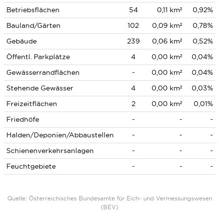
Betriebsflächen
54
0,11 km²
0,92%
Bauland/Gärten
102
0,09 km²
0,78%
Gebäude
239
0,06 km²
0,52%
Öffentl. Parkplätze
4
0,00 km²
0,04%
Gewässerrandflächen
-
0,00 km²
0,04%
Stehende Gewässer
4
0,00 km²
0,03%
Freizeitflächen
2
0,00 km²
0,01%
Friedhöfe
-
-
-
Halden/Deponien/Abbaustellen
-
-
-
Schienenverkehrsanlagen
-
-
-
Feuchtgebiete
-
-
-
Quelle: Österreichisches Bundesamte für Eich- und Vermessungswesen
(BEV)