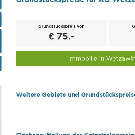
Grundstückspreis von
G
€ 75.-
Immobilie in Wetzawi
Weitere Gebiete und Grundstückspreis
Flächenaufteilung der Katastralgemei