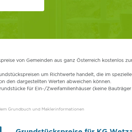
kspreise von Gemeinden aus ganz Österreich kostenlos zu
undstückspreisen um Richtwerte handelt, die im speziellen
von den dargestellten Werten abweichen können.
Grundstücke für Ein-/Zweifamilienhäuser (keine Bauträg
 dem Grundbuch und Maklerinformationen
Grundstückspreise für KG Wetza