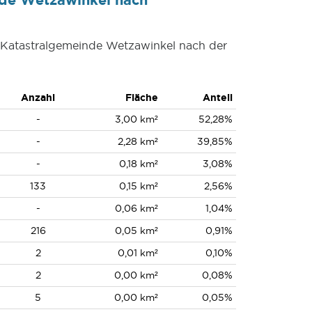
r Katastralgemeinde Wetzawinkel nach der
Anzahl
Fläche
Anteil
-
3,00 km²
52,28%
-
2,28 km²
39,85%
-
0,18 km²
3,08%
133
0,15 km²
2,56%
-
0,06 km²
1,04%
216
0,05 km²
0,91%
2
0,01 km²
0,10%
2
0,00 km²
0,08%
5
0,00 km²
0,05%