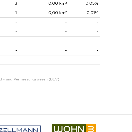
3
0,00 km²
0,05%
1
0,00 km²
0,01%
-
-
-
-
-
-
-
-
-
-
-
-
-
-
-
Eich- und Vermessungswesen (BEV)