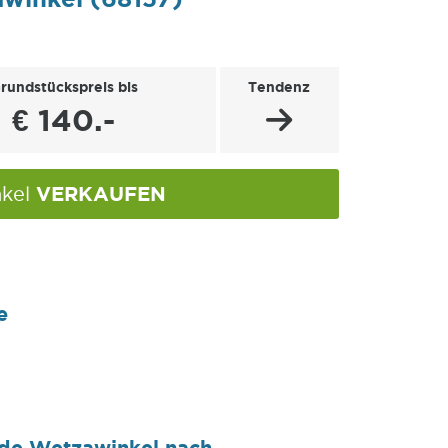
rundstückspreis bis
Tendenz
€ 140.-
VERKAUFEN
nkel
e
nde Wetzawinkel nach