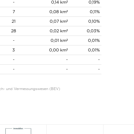
-
0,14 km²
0,19%
7
0,08 km²
0,11%
21
0,07 km²
0,10%
28
0,02 km²
0,03%
-
0,01 km²
0,01%
3
0,00 km²
0,01%
-
-
-
-
-
-
Eich- und Vermessungswesen (BEV)