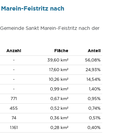
Marein-Feistritz nach
 Gemeinde Sankt Marein-Feistritz nach der
Anzahl
Fläche
Anteil
-
39,60 km²
56,08%
-
17,60 km²
24,93%
-
10,26 km²
14,54%
-
0,99 km²
1,40%
771
0,67 km²
0,95%
455
0,52 km²
0,74%
74
0,36 km²
0,51%
1.161
0,28 km²
0,40%