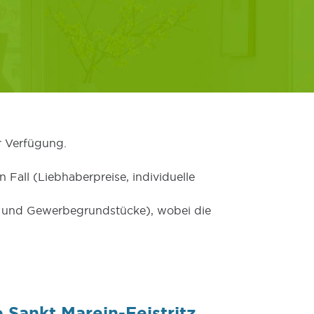
r Verfügung.
 Fall (Liebhaberpreise, individuelle
er und Gewerbegrundstücke), wobei die
Sankt Marein-Feistritz