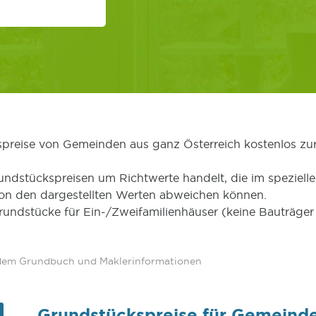
kspreise von Gemeinden aus ganz Österreich kostenlos zu
undstückspreisen um Richtwerte handelt, die im speziellen
von den dargestellten Werten abweichen können.
Grundstücke für Ein-/Zweifamilienhäuser (keine Bauträg
 dem Grundbuch und Maklerinformationen
Grundstückspreise für Gemeinde 