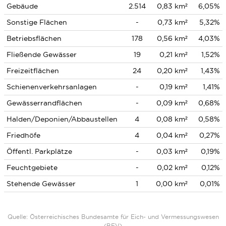
Gebäude
2.514
0,83 km²
6,05%
Sonstige Flächen
-
0,73 km²
5,32%
Betriebsflächen
178
0,56 km²
4,03%
Fließende Gewässer
19
0,21 km²
1,52%
Freizeitflächen
24
0,20 km²
1,43%
Schienenverkehrsanlagen
-
0,19 km²
1,41%
Gewässerrandflächen
-
0,09 km²
0,68%
Halden/Deponien/Abbaustellen
4
0,08 km²
0,58%
Friedhöfe
4
0,04 km²
0,27%
Öffentl. Parkplätze
-
0,03 km²
0,19%
Feuchtgebiete
-
0,02 km²
0,12%
Stehende Gewässer
1
0,00 km²
0,01%
Quelle: Österreichisches Bundesamte für Eich- und Vermessungswesen
(BEV)