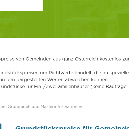
kspreise von Gemeinden aus ganz Österreich kostenlos zu
undstückspreisen um Richtwerte handelt, die im speziellen
von den dargestellten Werten abweichen können.
Grundstücke für Ein-/Zweifamilienhäuser (keine Bauträg
 dem Grundbuch und Maklerinformationen
Grundstückspreise für Gemeinde