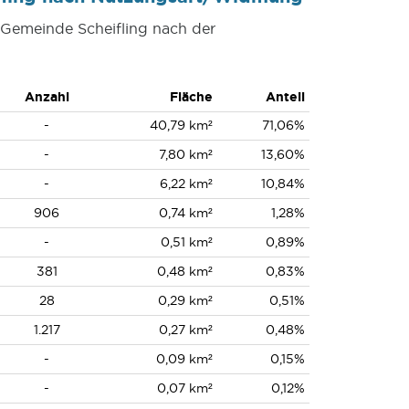
r Gemeinde Scheifling nach der
Anzahl
Fläche
Anteil
-
40,79 km²
71,06%
-
7,80 km²
13,60%
-
6,22 km²
10,84%
906
0,74 km²
1,28%
-
0,51 km²
0,89%
381
0,48 km²
0,83%
28
0,29 km²
0,51%
1.217
0,27 km²
0,48%
-
0,09 km²
0,15%
-
0,07 km²
0,12%