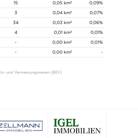
15
0,05 km²
0,09%
3
0,04 km²
0,07%
34
0,03 km²
0,06%
4
0,01 km²
0,01%
-
0,00 km²
0,01%
-
0,00 km²
-
Eich- und Vermessungswesen (BEV)