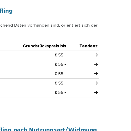
fling
chend Daten vorhanden sind, orientiert sich der
Grundstückspreis bis
Tendenz
€ 55.-
€ 55.-
€ 55.-
€ 55.-
€ 55.-
ifling nach Nutzungsart/Widmung