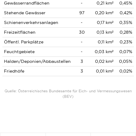
Gewässerrandflächen
-
0,21 km²
0,45%
Stehende Gewässer
97
0,20 km²
0,42%
Schienenverkehrsanlagen
-
0,17 km²
0,35%
Freizeitflächen
30
0,13 km²
0,28%
Öffentl. Parkplätze
-
0,11 km²
0,23%
Feuchtgebiete
-
0,03 km²
0,07%
Halden/Deponien/Abbaustellen
3
0,02 km²
0,05%
Friedhöfe
3
0,01 km²
0,02%
Quelle: Österreichisches Bundesamte für Eich- und Vermessungswesen
(BEV)