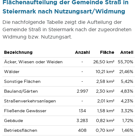
Flächenaufteilung der Gemeinde Straß in
Steiermark nach Nutzungsart/Widmung
Die nachfolgende Tabelle zeigt die Aufteilung der
Gemeinde Straß in Steiermark nach der zugeordneten
Widmung bzw. Nutzungsart.
Bezeichnung
Anzahl
Fläche
Anteil
Äcker, Wiesen oder Weiden
-
26,50 km²
55,70%
Wälder
-
10,21 km²
21,46%
Sonstige Flächen
-
2,58 km²
5,42%
Bauland/Gärten
2.997
2,30 km²
4,83%
Straßenverkehrsanlagen
-
2,01 km²
4,23%
Fließende Gewässer
134
1,58 km²
3,32%
Gebäude
3.283
0,82 km²
1,72%
Betriebsflächen
408
0,70 km²
1,46%