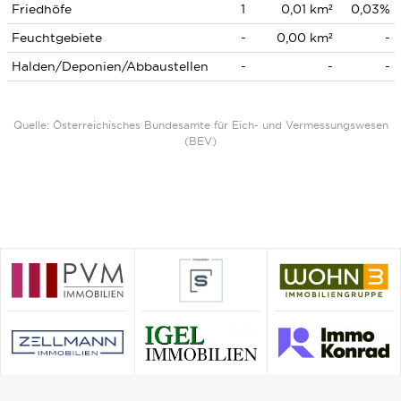
Friedhöfe
1
0,01 km²
0,03%
Feuchtgebiete
-
0,00 km²
-
Halden/Deponien/Abbaustellen
-
-
-
Quelle: Österreichisches Bundesamte für Eich- und Vermessungswesen
(BEV)