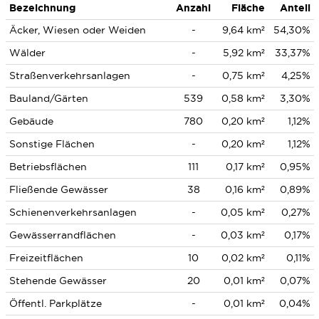
Bezeichnung
Anzahl
Fläche
Anteil
Äcker, Wiesen oder Weiden
-
9,64 km²
54,30%
Wälder
-
5,92 km²
33,37%
Straßenverkehrsanlagen
-
0,75 km²
4,25%
Bauland/Gärten
539
0,58 km²
3,30%
Gebäude
780
0,20 km²
1,12%
Sonstige Flächen
-
0,20 km²
1,12%
Betriebsflächen
111
0,17 km²
0,95%
Fließende Gewässer
38
0,16 km²
0,89%
Schienenverkehrsanlagen
-
0,05 km²
0,27%
Gewässerrandflächen
-
0,03 km²
0,17%
Freizeitflächen
10
0,02 km²
0,11%
Stehende Gewässer
20
0,01 km²
0,07%
Öffentl. Parkplätze
-
0,01 km²
0,04%