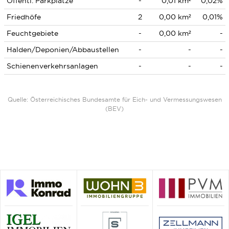
Öffentl. Parkplätze
-
0,01 km²
0,02%
Friedhöfe
2
0,00 km²
0,01%
Feuchtgebiete
-
0,00 km²
-
Halden/Deponien/Abbaustellen
-
-
-
Schienenverkehrsanlagen
-
-
-
Quelle: Österreichisches Bundesamte für Eich- und Vermessungswesen
(BEV)