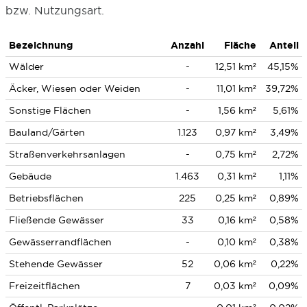
bzw. Nutzungsart.
Bezeichnung
Anzahl
Fläche
Anteil
Wälder
-
12,51 km²
45,15%
Äcker, Wiesen oder Weiden
-
11,01 km²
39,72%
Sonstige Flächen
-
1,56 km²
5,61%
Bauland/Gärten
1.123
0,97 km²
3,49%
Straßenverkehrsanlagen
-
0,75 km²
2,72%
Gebäude
1.463
0,31 km²
1,11%
Betriebsflächen
225
0,25 km²
0,89%
Fließende Gewässer
33
0,16 km²
0,58%
Gewässerrandflächen
-
0,10 km²
0,38%
Stehende Gewässer
52
0,06 km²
0,22%
Freizeitflächen
7
0,03 km²
0,09%