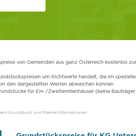
kspreise von Gemeinden aus ganz Österreich kostenlos zu
undstückspreisen um Richtwerte handelt, die im speziellen
von den dargestellten Werten abweichen können.
Grundstücke für Ein-/Zweifamilienhäuser (keine Bauträg
 dem Grundbuch und Maklerinformationen
Grundstückspreise für KG Unterg