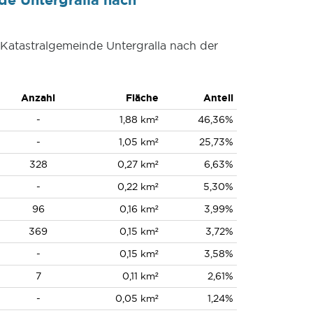
 Katastralgemeinde Untergralla nach der
Anzahl
Fläche
Anteil
-
1,88 km²
46,36%
-
1,05 km²
25,73%
328
0,27 km²
6,63%
-
0,22 km²
5,30%
96
0,16 km²
3,99%
369
0,15 km²
3,72%
-
0,15 km²
3,58%
7
0,11 km²
2,61%
-
0,05 km²
1,24%