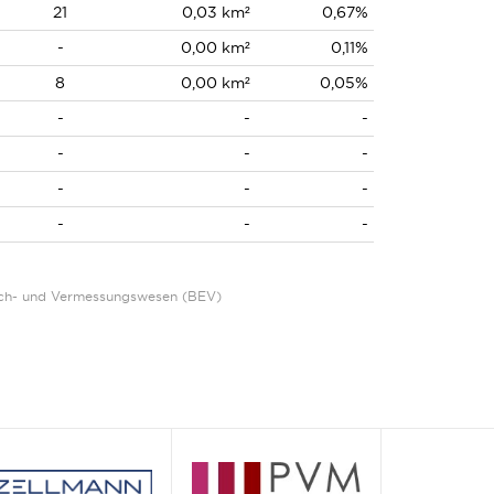
21
0,03 km²
0,67%
-
0,00 km²
0,11%
8
0,00 km²
0,05%
-
-
-
-
-
-
-
-
-
-
-
-
Eich- und Vermessungswesen (BEV)