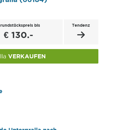
rundstückspreis bis
Tendenz
€ 130.-
VERKAUFEN
lla
e
de Untergralla nach