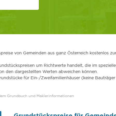
kspreise von Gemeinden aus ganz Österreich kostenlos zu
undstückspreisen um Richtwerte handelt, die im speziellen
von den dargestellten Werten abweichen können.
Grundstücke für Ein-/Zweifamilienhäuser (keine Bauträg
 dem Grundbuch und Maklerinformationen
Grundstückspreise für Gemeind