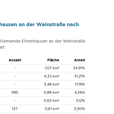
hausen an der Weinstraße nach
er Gemeinde Ehrenhausen an der Weinstraße
rt.
Anzahl
Fläche
Anteil
-
7,07 km²
34,91%
-
6,32 km²
31,21%
-
3,48 km²
17,19%
995
0,88 km²
4,36%
-
0,63 km²
3,12%
137
0,61 km²
3,00%