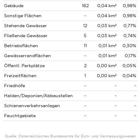
Gebäude
162
0,04 km²
0,98%
Sonstige Flächen
-
0,04 km²
0,98%
Stehende Gewässer
12
0,03 km²
0,77%
Fließende Gewässer
5
0,03 km²
0,74%
Betriebsflächen
11
0,01 km²
0,30%
Gewässerrandflächen
-
0,01 km²
0,17%
Öffentl. Parkplätze
2
0,00 km²
0,05%
Freizeitflächen
1
0,00 km²
0,04%
Friedhöfe
-
-
-
Halden/Deponien/Abbaustellen
-
-
-
Schienenverkehrsanlagen
-
-
-
Feuchtgebiete
-
-
-
Quelle: Österreichisches Bundesamte für Eich- und Vermessungswesen