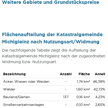
Weitere Gebiete und Grundstückspreise
Flächenaufteilung der Katastralgemeinde
Michlgleinz nach Nutzungsart/Widmung
Die nachfolgende Tabelle zeigt die Aufteilung der
Katastralgemeinde Michlgleinz nach der zugeordneten
Widmung bzw. Nutzungsart.
Bezeichnung
Anzahl
Fläche
Anteil
Äcker, Wiesen oder Weiden
-
1,74 km²
46,38%
Wälder
-
1,60 km²
42,72%
Bauland/Gärten
137
0,16 km²
4,23%
Straßenverkehrsanlagen
-
0,10 km²
2,65%