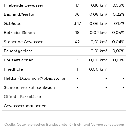
Fließende Gewässer
17
0,18 km²
0,53%
Bauland/Gärten
76
0,08 km²
0,22%
Gebäude
347
0,06 km²
0,17%
Betriebsflächen
16
0,02 km²
0,05%
Stehende Gewässer
42
0,01 km²
0,04%
Feuchtgebiete
-
0,01 km²
0,02%
Freizeitflächen
3
0,00 km²
0,01%
Friedhöfe
1
0,00 km²
-
Halden/Deponien/Abbaustellen
-
-
-
Schienenverkehrsanlagen
-
-
-
Öffentl. Parkplätze
-
-
-
Gewässerrandflächen
-
-
-
Quelle: Österreichisches Bundesamte für Eich- und Vermessungswesen