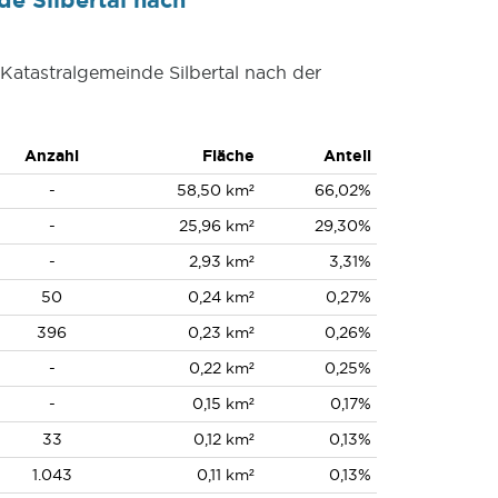
 Katastralgemeinde Silbertal nach der
Anzahl
Fläche
Anteil
-
58,50 km²
66,02%
-
25,96 km²
29,30%
-
2,93 km²
3,31%
50
0,24 km²
0,27%
396
0,23 km²
0,26%
-
0,22 km²
0,25%
-
0,15 km²
0,17%
33
0,12 km²
0,13%
1.043
0,11 km²
0,13%