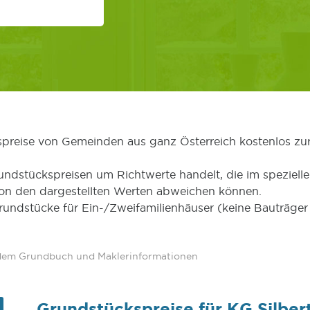
kspreise von Gemeinden aus ganz Österreich kostenlos zu
undstückspreisen um Richtwerte handelt, die im speziellen
von den dargestellten Werten abweichen können.
Grundstücke für Ein-/Zweifamilienhäuser (keine Bauträg
 dem Grundbuch und Maklerinformationen
Grundstückspreise für KG Silber