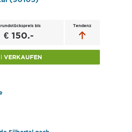
rundstückspreis bis
Tendenz
€ 150.-
VERKAUFEN
al
e
e Silbertal nach