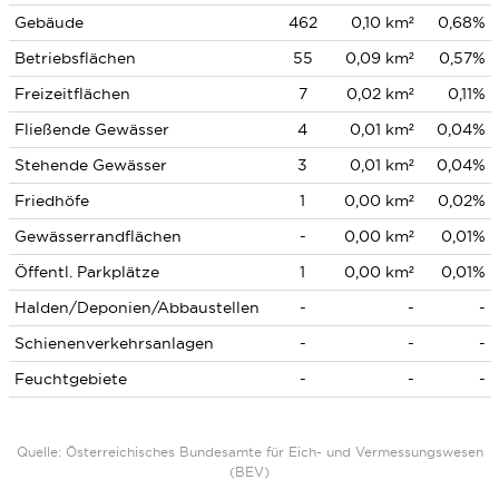
Gebäude
462
0,10 km²
0,68%
Betriebsflächen
55
0,09 km²
0,57%
Freizeitflächen
7
0,02 km²
0,11%
Fließende Gewässer
4
0,01 km²
0,04%
Stehende Gewässer
3
0,01 km²
0,04%
Friedhöfe
1
0,00 km²
0,02%
Gewässerrandflächen
-
0,00 km²
0,01%
Öffentl. Parkplätze
1
0,00 km²
0,01%
Halden/Deponien/Abbaustellen
-
-
-
Schienenverkehrsanlagen
-
-
-
Feuchtgebiete
-
-
-
Quelle: Österreichisches Bundesamte für Eich- und Vermessungswesen
(BEV)