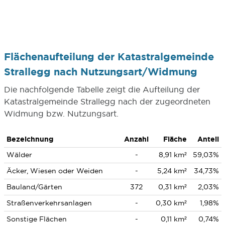
Flächenaufteilung der Katastralgemeinde
Strallegg nach Nutzungsart/Widmung
Die nachfolgende Tabelle zeigt die Aufteilung der
Katastralgemeinde Strallegg nach der zugeordneten
Widmung bzw. Nutzungsart.
Bezeichnung
Anzahl
Fläche
Anteil
Wälder
-
8,91 km²
59,03%
Äcker, Wiesen oder Weiden
-
5,24 km²
34,73%
Bauland/Gärten
372
0,31 km²
2,03%
Straßenverkehrsanlagen
-
0,30 km²
1,98%
Sonstige Flächen
-
0,11 km²
0,74%