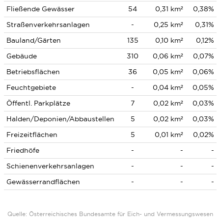
Fließende Gewässer
54
0,31 km²
0,38%
Straßenverkehrsanlagen
-
0,25 km²
0,31%
Bauland/Gärten
135
0,10 km²
0,12%
Gebäude
310
0,06 km²
0,07%
Betriebsflächen
36
0,05 km²
0,06%
Feuchtgebiete
-
0,04 km²
0,05%
Öffentl. Parkplätze
7
0,02 km²
0,03%
Halden/Deponien/Abbaustellen
5
0,02 km²
0,03%
Freizeitflächen
5
0,01 km²
0,02%
Friedhöfe
-
-
-
Schienenverkehrsanlagen
-
-
-
Gewässerrandflächen
-
-
-
Quelle: Österreichisches Bundesamte für Eich- und Vermessungswesen