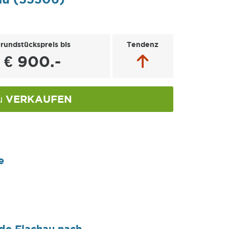
rundstückspreis bis
Tendenz
€ 900.-
VERKAUFEN
au
e
de Flachau nach