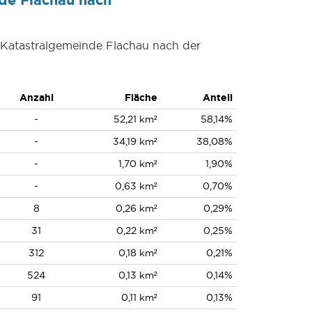
r Katastralgemeinde Flachau nach der
Anzahl
Fläche
Anteil
-
52,21 km²
58,14%
-
34,19 km²
38,08%
-
1,70 km²
1,90%
-
0,63 km²
0,70%
8
0,26 km²
0,29%
31
0,22 km²
0,25%
312
0,18 km²
0,21%
524
0,13 km²
0,14%
91
0,11 km²
0,13%