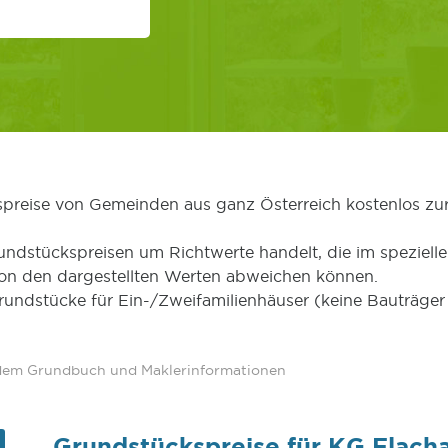
kspreise von Gemeinden aus ganz Österreich kostenlos zu
undstückspreisen um Richtwerte handelt, die im speziellen
von den dargestellten Werten abweichen können.
Grundstücke für Ein-/Zweifamilienhäuser (keine Bauträg
 dem Grundbuch und Maklerinformationen
Grundstückspreise für KG Flach