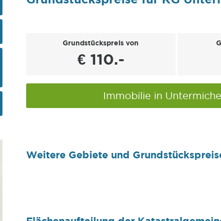
Grundstückspreis von
G
€ 110.-
Immobilie in Untermich
Weitere Gebiete und Grundstückspreis
Flächenaufteilung der Katastralgemein