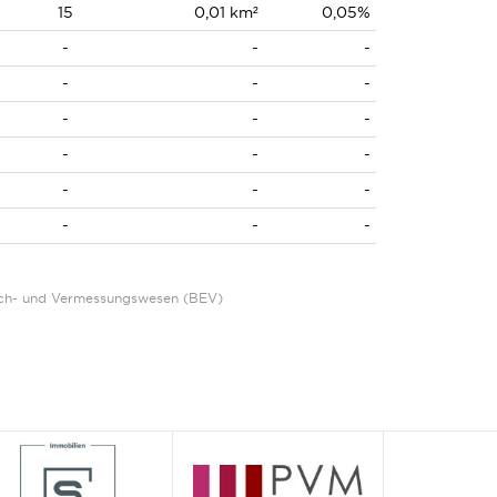
15
0,01 km²
0,05%
-
-
-
-
-
-
-
-
-
-
-
-
-
-
-
-
-
-
Eich- und Vermessungswesen (BEV)