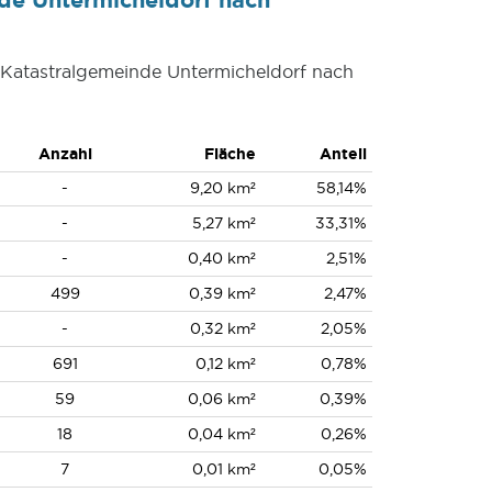
r Katastralgemeinde Untermicheldorf nach
Anzahl
Fläche
Anteil
-
9,20 km²
58,14%
-
5,27 km²
33,31%
-
0,40 km²
2,51%
499
0,39 km²
2,47%
-
0,32 km²
2,05%
691
0,12 km²
0,78%
59
0,06 km²
0,39%
18
0,04 km²
0,26%
7
0,01 km²
0,05%