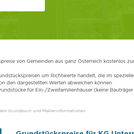
kspreise von Gemeinden aus ganz Österreich kostenlos zu
undstückspreisen um Richtwerte handelt, die im speziellen
von den dargestellten Werten abweichen können.
Grundstücke für Ein-/Zweifamilienhäuser (keine Bauträg
 dem Grundbuch und Maklerinformationen
Grundstückspreise für KG Unter