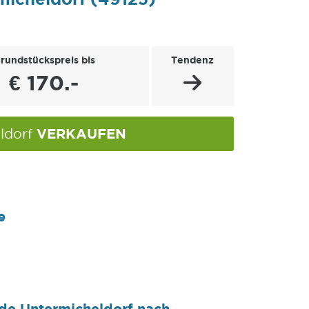
rundstückspreis bis
Tendenz
€ 170.-
VERKAUFEN
eldorf
e
de Untermicheldorf nach