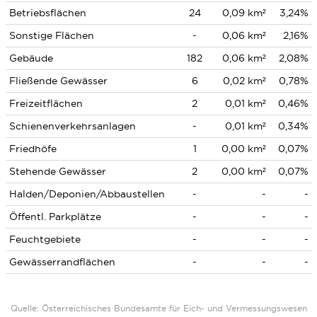
Betriebsflächen
24
0,09 km²
3,24%
Sonstige Flächen
-
0,06 km²
2,16%
Gebäude
182
0,06 km²
2,08%
Fließende Gewässer
6
0,02 km²
0,78%
Freizeitflächen
2
0,01 km²
0,46%
Schienenverkehrsanlagen
-
0,01 km²
0,34%
Friedhöfe
1
0,00 km²
0,07%
Stehende Gewässer
2
0,00 km²
0,07%
Halden/Deponien/Abbaustellen
-
-
-
Öffentl. Parkplätze
-
-
-
Feuchtgebiete
-
-
-
Gewässerrandflächen
-
-
-
Quelle: Österreichisches Bundesamte für Eich- und Vermessungswesen