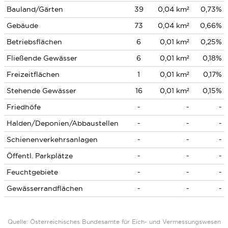
Bauland/Gärten
39
0,04 km²
0,73%
Gebäude
73
0,04 km²
0,66%
Betriebsflächen
6
0,01 km²
0,25%
Fließende Gewässer
6
0,01 km²
0,18%
Freizeitflächen
1
0,01 km²
0,17%
Stehende Gewässer
16
0,01 km²
0,15%
Friedhöfe
-
-
-
Halden/Deponien/Abbaustellen
-
-
-
Schienenverkehrsanlagen
-
-
-
Öffentl. Parkplätze
-
-
-
Feuchtgebiete
-
-
-
Gewässerrandflächen
-
-
-
Quelle: Österreichisches Bundesamte für Eich- und Vermessungswesen