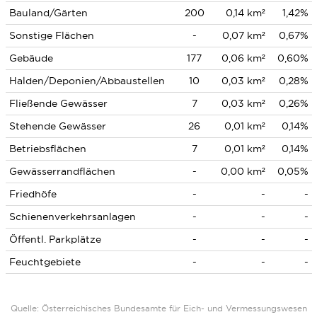
Bauland/Gärten
200
0,14 km²
1,42%
Sonstige Flächen
-
0,07 km²
0,67%
Gebäude
177
0,06 km²
0,60%
Halden/Deponien/Abbaustellen
10
0,03 km²
0,28%
Fließende Gewässer
7
0,03 km²
0,26%
Stehende Gewässer
26
0,01 km²
0,14%
Betriebsflächen
7
0,01 km²
0,14%
Gewässerrandflächen
-
0,00 km²
0,05%
Friedhöfe
-
-
-
Schienenverkehrsanlagen
-
-
-
Öffentl. Parkplätze
-
-
-
Feuchtgebiete
-
-
-
Quelle: Österreichisches Bundesamte für Eich- und Vermessungswesen