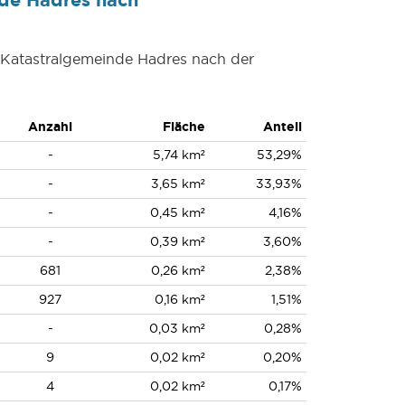
r Katastralgemeinde Hadres nach der
Anzahl
Fläche
Anteil
-
5,74 km²
53,29%
-
3,65 km²
33,93%
-
0,45 km²
4,16%
-
0,39 km²
3,60%
681
0,26 km²
2,38%
927
0,16 km²
1,51%
-
0,03 km²
0,28%
9
0,02 km²
0,20%
4
0,02 km²
0,17%