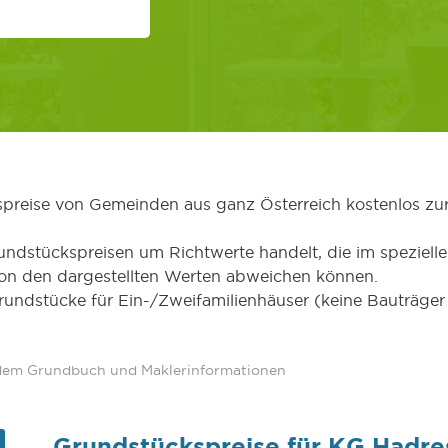
kspreise von Gemeinden aus ganz Österreich kostenlos zu
undstückspreisen um Richtwerte handelt, die im speziellen
von den dargestellten Werten abweichen können.
Grundstücke für Ein-/Zweifamilienhäuser (keine Bauträg
 dem Grundbuch und Maklerinformationen
Grundstückspreise für KG Hadre