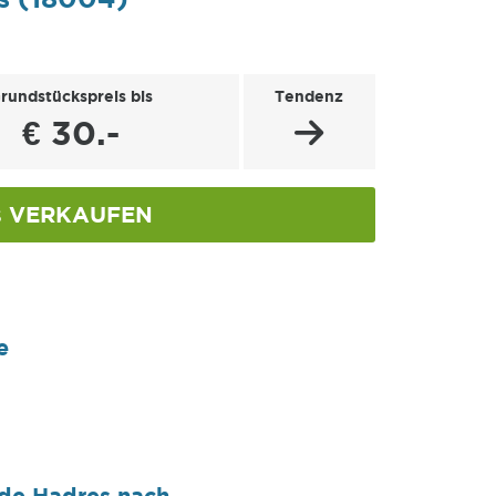
rundstückspreis bis
Tendenz
€ 30.-
VERKAUFEN
s
e
nde Hadres nach