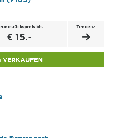
rundstückspreis bis
Tendenz
€ 15.-
VERKAUFEN
n
e
de Eisgarn nach