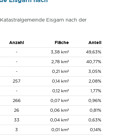
r Katastralgemeinde Eisgarn nach der
Anzahl
Fläche
Anteil
-
3,38 km²
49,63%
-
2,78 km²
40,77%
-
0,21 km²
3,05%
257
0,14 km²
2,08%
-
0,12 km²
1,77%
266
0,07 km²
0,96%
26
0,06 km²
0,81%
33
0,04 km²
0,63%
3
0,01 km²
0,14%