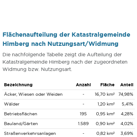
Flächenaufteilung der Katastralgemeinde
Himberg nach Nutzungsart/Widmung
Die nachfolgende Tabelle zeigt die Aufteilung der
Katastralgemeinde Himberg nach der zugeordneten
Widmung bzw. Nutzungsart.
Bezeichnung
Anzahl
Fläche
Anteil
Äcker, Wiesen oder Weiden
-
16,70 km²
74,98%
Wälder
-
1,20 km²
5,41%
Betriebsflächen
195
0,95 km²
4,28%
Bauland/Gärten
1.589
0,90 km²
4,02%
Straßenverkehrsanlagen
-
0,82 km²
3,69%