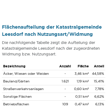
Flächenaufteilung der Katastralgemeinde
Leesdorf nach Nutzungsart/Widmung
Die nachfolgende Tabelle zeigt die Aufteilung der
Katastralgemeinde Leesdorf nach der zugeordneten
Widmung bzw. Nutzungsart.
Bezeichnung
Anzahl
Fläche
Anteil
Äcker, Wiesen oder Weiden
-
3,46 km²
44,58%
Bauland/Gärten
1.621
1,19 km²
15,41%
Straßenverkehrsanlagen
-
0,60 km²
7,78%
Sonstige Flächen
-
0,51 km²
6,62%
Betriebsflächen
109
0,47 km²
6,13%