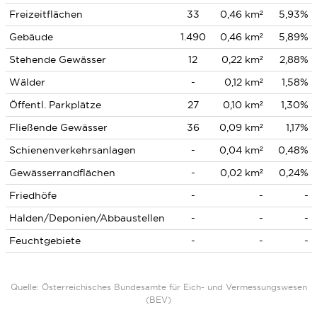
Freizeitflächen
33
0,46 km²
5,93%
Gebäude
1.490
0,46 km²
5,89%
Stehende Gewässer
12
0,22 km²
2,88%
Wälder
-
0,12 km²
1,58%
Öffentl. Parkplätze
27
0,10 km²
1,30%
Fließende Gewässer
36
0,09 km²
1,17%
Schienenverkehrsanlagen
-
0,04 km²
0,48%
Gewässerrandflächen
-
0,02 km²
0,24%
Friedhöfe
-
-
-
Halden/Deponien/Abbaustellen
-
-
-
Feuchtgebiete
-
-
-
Quelle: Österreichisches Bundesamte für Eich- und Vermessungswesen
(BEV)