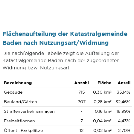
Flächenaufteilung der Katastralgemeinde
Baden nach Nutzungsart/Widmung
Die nachfolgende Tabelle zeigt die Aufteilung der
Katastralgemeinde Baden nach der zugeordneten
Widmung bzw. Nutzungsart.
Bezeichnung
Anzahl
Fläche
Anteil
Gebäude
715
0,30 km²
35,14%
Bauland/Gärten
707
0,28 km²
32,46%
Straßenverkehrsanlagen
-
0,16 km²
18,99%
Freizeitflächen
7
0,04 km²
4,43%
Öffentl. Parkplätze
12
0,02 km²
2,70%