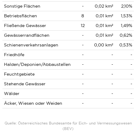
Sonstige Flächen
-
0,02 km²
2,10%
Betriebsflächen
8
0,01 km²
1,53%
Fließende Gewässer
12
0,01 km²
1,49%
Gewässerrandflächen
-
0,01 km²
0,62%
Schienenverkehrsanlagen
-
0,00 km²
0,53%
Friedhöfe
-
-
-
Halden/Deponien/Abbaustellen
-
-
-
Feuchtgebiete
-
-
-
Stehende Gewässer
-
-
-
Wälder
-
-
-
Äcker, Wiesen oder Weiden
-
-
-
Quelle: Österreichisches Bundesamte für Eich- und Vermessungswesen
(BEV)