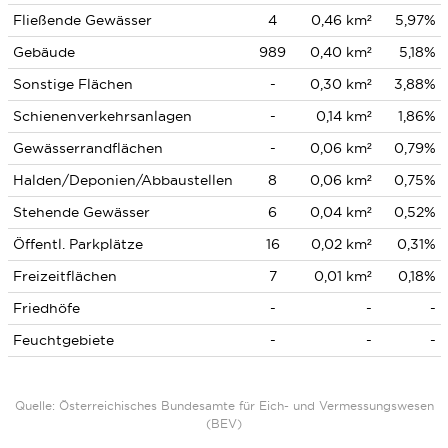
Fließende Gewässer
4
0,46 km²
5,97%
Gebäude
989
0,40 km²
5,18%
Sonstige Flächen
-
0,30 km²
3,88%
Schienenverkehrsanlagen
-
0,14 km²
1,86%
Gewässerrandflächen
-
0,06 km²
0,79%
Halden/Deponien/Abbaustellen
8
0,06 km²
0,75%
Stehende Gewässer
6
0,04 km²
0,52%
Öffentl. Parkplätze
16
0,02 km²
0,31%
Freizeitflächen
7
0,01 km²
0,18%
Friedhöfe
-
-
-
Feuchtgebiete
-
-
-
Quelle: Österreichisches Bundesamte für Eich- und Vermessungswesen
(BEV)