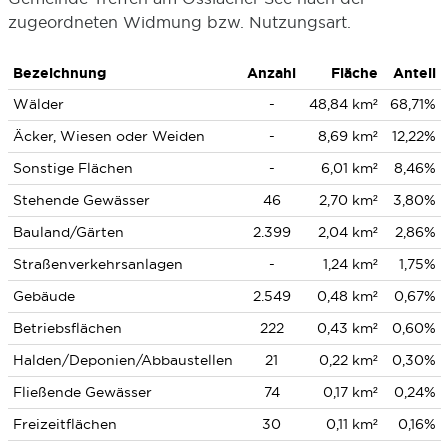
zugeordneten Widmung bzw. Nutzungsart.
Bezeichnung
Anzahl
Fläche
Anteil
Wälder
-
48,84 km²
68,71%
Äcker, Wiesen oder Weiden
-
8,69 km²
12,22%
Sonstige Flächen
-
6,01 km²
8,46%
Stehende Gewässer
46
2,70 km²
3,80%
Bauland/Gärten
2.399
2,04 km²
2,86%
Straßenverkehrsanlagen
-
1,24 km²
1,75%
Gebäude
2.549
0,48 km²
0,67%
Betriebsflächen
222
0,43 km²
0,60%
Halden/Deponien/Abbaustellen
21
0,22 km²
0,30%
Fließende Gewässer
74
0,17 km²
0,24%
Freizeitflächen
30
0,11 km²
0,16%