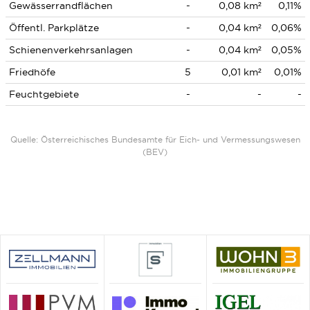
Gewässerrandflächen
-
0,08 km²
0,11%
Öffentl. Parkplätze
-
0,04 km²
0,06%
Schienenverkehrsanlagen
-
0,04 km²
0,05%
Friedhöfe
5
0,01 km²
0,01%
Feuchtgebiete
-
-
-
Quelle: Österreichisches Bundesamte für Eich- und Vermessungswesen
(BEV)