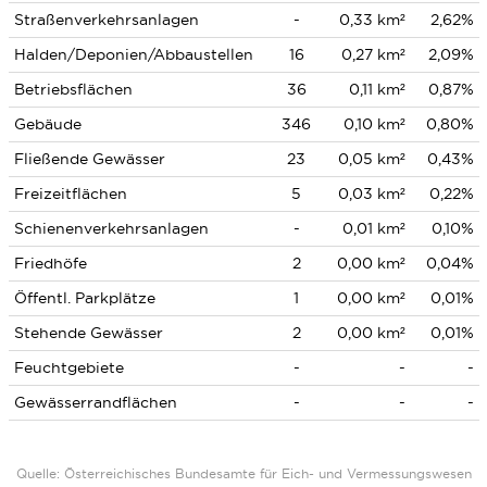
Straßenverkehrsanlagen
-
0,33 km²
2,62%
Halden/Deponien/Abbaustellen
16
0,27 km²
2,09%
Betriebsflächen
36
0,11 km²
0,87%
Gebäude
346
0,10 km²
0,80%
Fließende Gewässer
23
0,05 km²
0,43%
Freizeitflächen
5
0,03 km²
0,22%
Schienenverkehrsanlagen
-
0,01 km²
0,10%
Friedhöfe
2
0,00 km²
0,04%
Öffentl. Parkplätze
1
0,00 km²
0,01%
Stehende Gewässer
2
0,00 km²
0,01%
Feuchtgebiete
-
-
-
Gewässerrandflächen
-
-
-
Quelle: Österreichisches Bundesamte für Eich- und Vermessungswesen