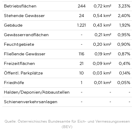
Betriebsflächen
244
0,72 km²
3,23%
Stehende Gewässer
24
0,54 km²
2,40%
Gebäude
1.221
0,43 km²
1,92%
Gewässerrandflächen
-
0,21 km²
0,95%
Feuchtgebiete
-
0,20 km²
0,90%
Fließende Gewässer
116
0,19 km²
0,87%
Freizeitflächen
21
0,09 km²
0,41%
Öffentl. Parkplätze
10
0,03 km²
0,14%
Friedhöfe
1
0,01 km²
0,05%
Halden/Deponien/Abbaustellen
-
-
-
Schienenverkehrsanlagen
-
-
-
Quelle: Österreichisches Bundesamte für Eich- und Vermessungswesen
(BEV)