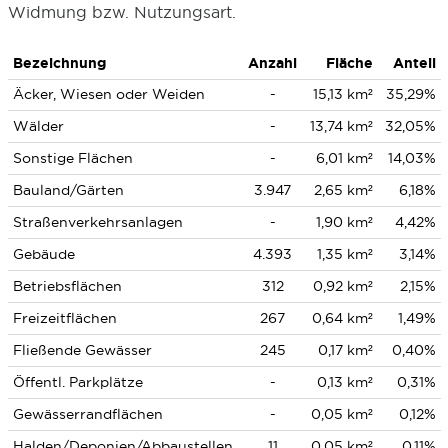
Widmung bzw. Nutzungsart.
Bezeichnung
Anzahl
Fläche
Anteil
Äcker, Wiesen oder Weiden
-
15,13 km²
35,29%
Wälder
-
13,74 km²
32,05%
Sonstige Flächen
-
6,01 km²
14,03%
Bauland/Gärten
3.947
2,65 km²
6,18%
Straßenverkehrsanlagen
-
1,90 km²
4,42%
Gebäude
4.393
1,35 km²
3,14%
Betriebsflächen
312
0,92 km²
2,15%
Freizeitflächen
267
0,64 km²
1,49%
Fließende Gewässer
245
0,17 km²
0,40%
Öffentl. Parkplätze
-
0,13 km²
0,31%
Gewässerrandflächen
-
0,05 km²
0,12%
Halden/Deponien/Abbaustellen
11
0,05 km²
0,11%