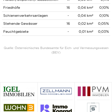
Friedhöfe
16
0,04 km²
0,10%
Schienenverkehrsanlagen
-
0,04 km²
0,10%
Stehende Gewässer
16
0,02 km²
0,05%
Feuchtgebiete
-
0,01 km²
0,03%
Quelle: Österreichisches Bundesamte für Eich- und Vermessungswesen
(BEV)